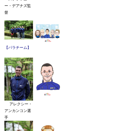
ー・デアナズ監
督
【パラチーム】
アレクシー・
アンカンコン選
手