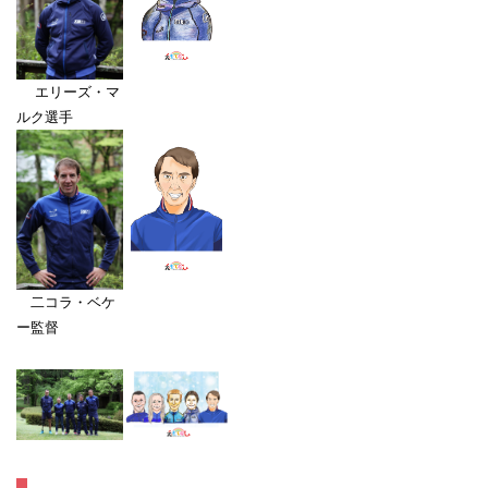
エリーズ・マ
ルク選手
二コラ・ベケ
ー監督