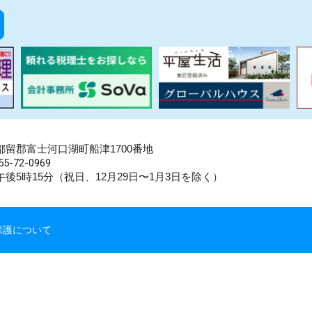
県南都留郡富士河口湖町船津1700番地
5-72-0969
後5時15分（祝日、12月29日〜1月3日を除く）
保護について