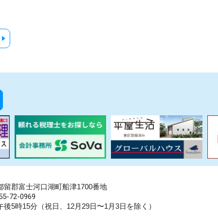
県南都留郡富士河口湖町船津1700番地
5-72-0969
後5時15分（祝日、12月29日〜1月3日を除く）