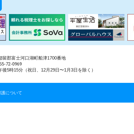
県南都留郡富士河口湖町船津1700番地
5-72-0969
後5時15分（祝日、12月29日〜1月3日を除く）
保護について