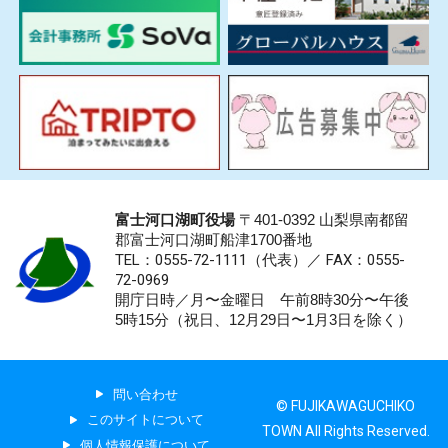
富士河口湖町役場
〒401-0392 山梨県南都留
郡富士河口湖町船津1700番地
TEL：0555-72-1111
（代表）／
FAX：0555-
72-0969
開庁日時／月〜金曜日 午前8時30分〜午後
5時15分（祝日、12月29日〜1月3日を除く）
問い合わせ
© FUJIKAWAGUCHIKO
このサイトについて
TOWN All Rights Reserved.
個人情報保護について