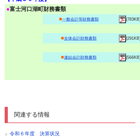
●
富士河口湖町財務書類
■
一般会計等財務書類
(783KB
■
全体会計財務書類
(291KB
■
連結会計財務書類
(566KB
関連する情報
令和６年度 決算状況