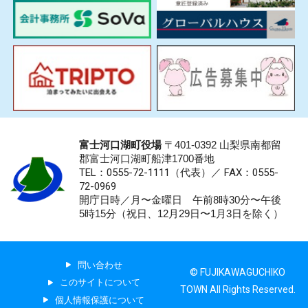
富士河口湖町役場
〒401-0392 山梨県南都留
郡富士河口湖町船津1700番地
TEL：0555-72-1111
（代表）／
FAX：0555-
72-0969
開庁日時／月〜金曜日 午前8時30分〜午後
5時15分（祝日、12月29日〜1月3日を除く）
問い合わせ
© FUJIKAWAGUCHIKO
このサイトについて
TOWN All Rights Reserved.
個人情報保護について