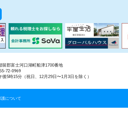
県南都留郡富士河口湖町船津1700番地
5-72-0969
後5時15分（祝日、12月29日〜1月3日を除く）
保護について