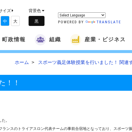
サイズ
背景色
中
大
POWERED BY
TRANSLATE
町政情報
組織
産業・ビジネス
ホーム
スポーツ義足体験授業を行いました！ 関連
た！！
した。
でフランスのトライアスロン代表チームの事前合宿地となっており、スポーツ