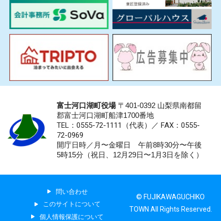
富士河口湖町役場
〒401-0392 山梨県南都留
郡富士河口湖町船津1700番地
TEL：0555-72-1111
（代表）／
FAX：0555-
72-0969
開庁日時／月〜金曜日 午前8時30分〜午後
5時15分（祝日、12月29日〜1月3日を除く）
問い合わせ
© FUJIKAWAGUCHIKO
このサイトについて
TOWN All Rights Reserved.
個人情報保護について