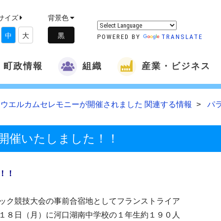
サイズ
背景色
中
大
POWERED BY
TRANSLATE
町政情報
組織
産業・ビジネス
ウエルカムセレモニーが開催されました 関連する情報
パ
開催いたしました！！
！！
ク競技大会の事前合宿地としてフランストライア
１８日（月）に河口湖南中学校の１年生約１９０人