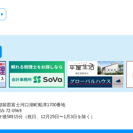
県南都留郡富士河口湖町船津1700番地
5-72-0969
後5時15分（祝日、12月29日〜1月3日を除く）