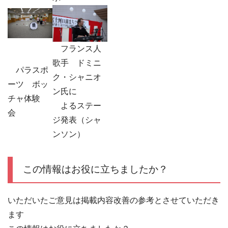
フランス人
歌手 ドミニ
パラスポ
ク・シャニオ
ーツ ボッ
ン氏に
チャ体験
よるステー
会
ジ発表（シャ
ンソン）
この情報はお役に立ちましたか？
いただいたご意見は掲載内容改善の参考とさせていただき
ます