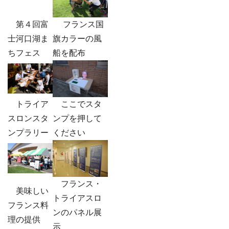
第４回富
フランス国
士河口湖ま
旗カラーの風
ちフェス
船を配布
トライア
ここでスタ
スロンスタ
ンプを押して
ンプラリー
ください
フランス・
美味しい
トライアスロ
フランス料
ンのパネル展
理の提供
示