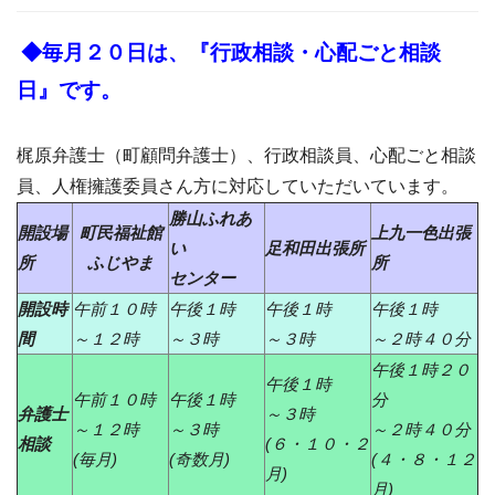
◆毎月２０日は、『行政相談・心配ごと相談
日』です。
梶原弁護士（町顧問弁護士）、行政相談員、心配ごと相談
員、人権擁護委員さん方に対応していただいています。
勝山ふれあ
開設場
町民福祉館
上九一色出張
い
足和田出張所
所
ふじやま
所
センター
開設時
午前１０時
午後１時
午後１時
午後１時
間
～１２時
～３時
～３時
～２時４０分
午後１時２０
午後１時
午前１０時
午後１時
分
弁護士
～３時
～１２時
～３時
～２時４０分
相談
(６・１０・２
(毎月)
(奇数月)
(４・８・１２
月)
月)