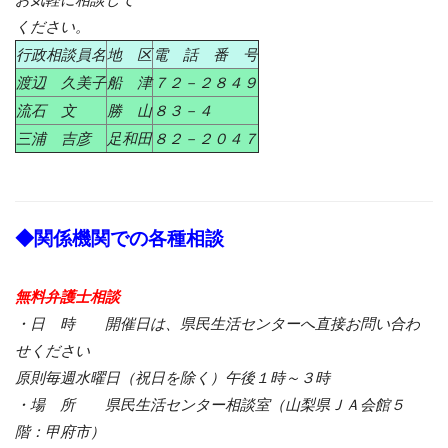
ください。
行政相談員名
地 区
電 話 番 号
渡辺 久美子
船 津
７２－２８４９
流石 文
勝 山
８３－４
三浦 吉彦
足和田
８２－２０４７
◆関係機関での各種相談
無料弁護士相談
・日 時 開催日は、県民生活センターへ直接お問い合わ
せください
原則毎週水曜日（祝日を除く）午後１時～３時
・場 所 県民生活センター相談室（山梨県ＪＡ会館５
階：甲府市）