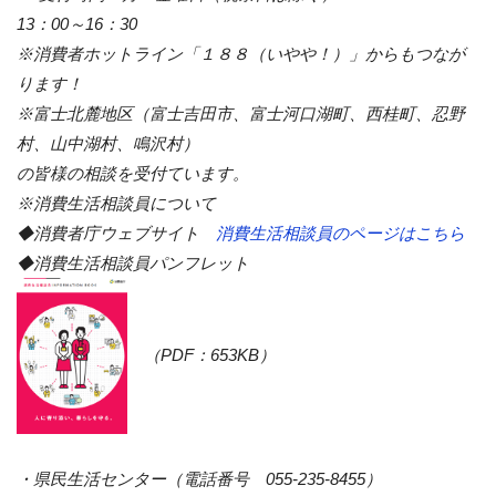
13：00～16：30
※消費者ホットライン「１８８（いやや！）」からもつなが
ります！
※富士北麓地区（富士吉田市、富士河口湖町、西桂町、忍野
村、山中湖村、鳴沢村）
の皆様の相談を受付ています。
※消費生活相談員について
◆消費者庁ウェブサイト
消費生活相談員のページはこちら
◆消費生活相談員パンフレット
（PDF：653KB）
・県民生活センター（電話番号 055-235-8455）