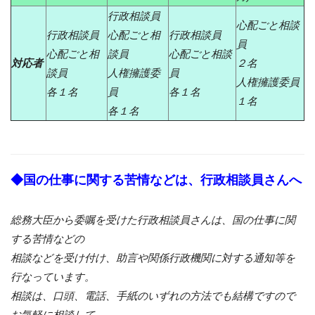
行政相談員
心配ごと相談
行政相談員
心配ごと相
行政相談員
員
心配ごと相
談員
心配ごと相談
対応者
２名
談員
人権擁護委
員
人権擁護委員
各１名
員
各１名
１名
各１名
◆国の仕事に関する苦情などは、行政相談員さんへ
総務大臣から委嘱を受けた行政相談員さんは、国の仕事に関
する苦情などの
相談などを受け付け、助言や関係行政機関に対する通知等を
行なっています。
相談は、口頭、電話、手紙のいずれの方法でも結構ですので
お気軽に相談して