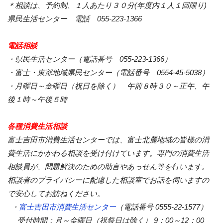
＊相談は、予約制、１人あたり３０分(年度内１人１回限り)
県民生活センター 電話 055‐223‐1366
電話相談
・県民生活センター（電話番号 055‐223‐1366）
・富士・東部地域県民センター（電話番号 0554‐45‐5038）
・月曜日～金曜日（祝日を除く） 午前８時３０～正午、午
後１時～午後５時
各種消費生活相談
富士吉田市消費生活センターでは、富士北麓地域の皆様の消
費生活にかかわる相談を受け付けています。専門の消費生活
相談員が、問題解決のための助言やあっせん等を行います。
相談者のプライバシーに配慮した相談室でお話を伺いますの
で安心してお訪ねください。
・
富士吉田市消費生活センター
（電話番号 0555-22-1577）
受付時間：月～金曜日（祝祭日は除く） 9：00～12：00