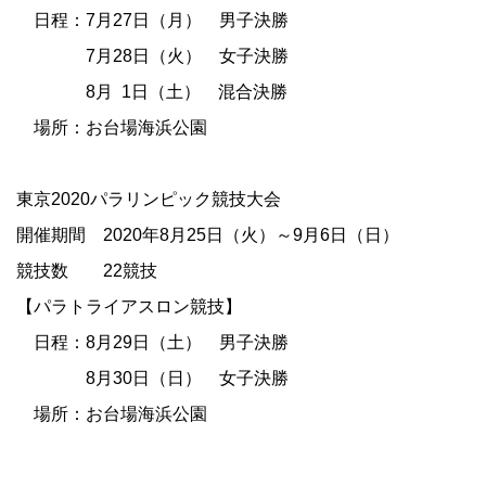
日程：7
月27
日（月） 男子決勝
7月28日（火） 女子決勝
8月 1日（土） 混合決勝
場所：お台場海浜公園
東京
2020
パラリンピック競技大会
開催期間
2020
年
8
月
25
日（火）～
9
月
6
日（日）
競技数
22
競技
【パラトライアスロン競技】
日程：8
月
29
日（土） 男子決勝
8月
30
日（日） 女子決勝
場所：お台場海浜公園