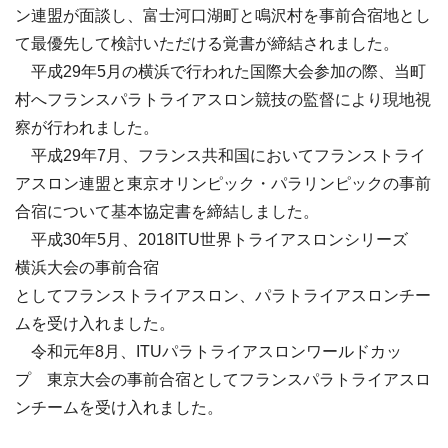
ン連盟が面談し、富士河口湖町と鳴沢村を事前合宿地とし
て最優先して検討いただける覚書が締結されました。
平成
29
年
5
月の横浜で行われた国際大会参加の際、当町
村へフランスパラトライアスロン競技の監督により現地視
察が行われました。
平成
29
年
7
月、フランス共和国においてフランストライ
アスロン連盟と東京オリンピック・パラリンピックの事前
合宿について基本協定書を締結しました。
平成30年5月、2018ITU世界トライアスロンシリーズ
横浜大会の事前合宿
としてフランストライアスロン、パラトライアスロンチー
ムを受け入れました。
令和元年8月、ITUパラトライアスロンワールドカッ
プ 東京大会の事前合宿としてフランスパラトライアスロ
ンチームを受け入れました。