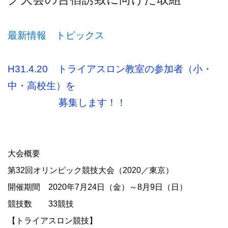
最新情報 トピックス
H31.4.20 トライアスロン教室の参加者（小・
中・高校生）を
募集します！！
大会概要
第
32
回オリンピック競技大会（
2020
／東京）
開催期間
2020
年
7
月
24
日（金）～
8
月
9
日（日）
競技数
33
競技
【トライアスロン競技】