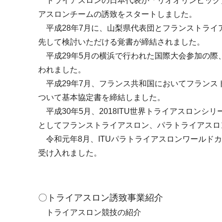
トライアスロンの日本代表が「リオオリンピック
アスロンチームの誘致をスタートしました。
平成
28
年
7
月に、山梨県代表団とフランストライ
先して検討いただける覚書が締結されました。
平成
29
年
5
月の横浜で行われた国際大会参加の際
われました。
平成
29
年
7
月、フランス共和国においてフランス
ついて基本協定書を締結しました。
平成30年5月、2018ITU世界トライアスロンシ
としてフランストライアスロン、パラトライアスロ
令和元年8月、ITUパラトライアスロンワールド
受け入れました。
〇トライアスロン誘致事業紹介
トライアスロン競技の紹介