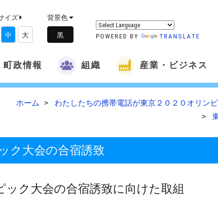
サイズ
背景色
中
大
POWERED BY
TRANSLATE
町政情報
組織
産業・ビジネス
ホーム
わたしたちの携帯電話が東京２０２０オリンピ
ック大会の合宿誘致
ピック大会の合宿誘致に向けた取組