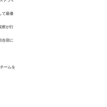
ストライ
して最優
視察が行
前合宿に
ンチームを