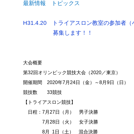
最新情報 トピックス
H31.4.20 トライアスロン教室の参加者
募集します！！
大会概要
第
32
回オリンピック競技大会（
2020
／東京）
開催期間
2020
年
7
月
24
日（金）～
8
月
9
日（日）
競技数
33
競技
【トライアスロン競技】
日程：7
月27
日（月） 男子決勝
7月28日（火） 女子決勝
8月 1日（土） 混合決勝