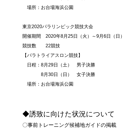
場所：お台場海浜公園
東京
2020
パラリンピック競技大会
開催期間
2020
年
8
月
25
日（火）～
9
月
6
日（日）
競技数
22
競技
【パラトライアスロン競技】
日程：8
月
29
日（土） 男子決勝
8月
30
日（日） 女子決勝
場所：お台場海浜公園
◆誘致に向けた状況について
〇事前トレーニング候補地ガイドの掲載