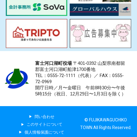
富士河口湖町役場
〒401-0392 山梨県南都留
郡富士河口湖町船津1700番地
TEL：0555-72-1111
（代表）／
FAX：0555-
72-0969
開庁日時／月〜金曜日 午前8時30分〜午後
5時15分（祝日、12月29日〜1月3日を除く）
問い合わせ
© FUJIKAWAGUCHIKO
このサイトについて
TOWN All Rights Reserved.
個人情報保護について