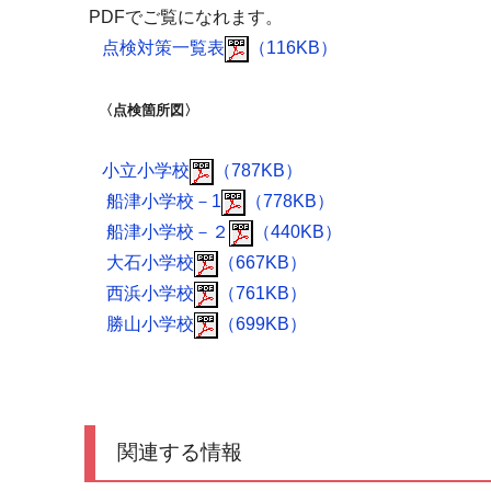
PDFでご覧になれます。
点検対策一覧表
（116KB）
〈点検箇所図〉
小立
小学校
（787KB）
船津
小学校－1
（778KB）
船津
小学校－２
（440KB）
大石
小学校
（667KB）
西浜
小学校
（761KB）
勝山
小学校
（699KB）
関連する情報