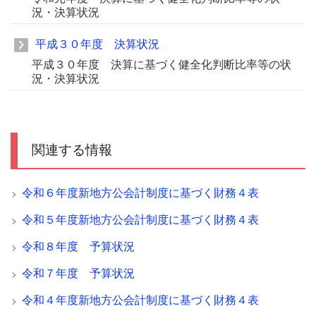
況・決算状況
平成３０年度 決算状況
平成３０年度 決算に基づく健全化判断比率等の状
況・決算状況
関連する情報
令和６年度新地方公会計制度に基づく財務４表
令和５年度新地方公会計制度に基づく財務４表
令和８年度 予算状況
令和７年度 予算状況
令和４年度新地方公会計制度に基づく財務４表