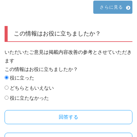
さらに見る
この情報はお役に立ちましたか？
いただいたご意見は掲載内容改善の参考とさせていただき
ます
この情報はお役に立ちましたか？
役に立った
どちらともいえない
役に立たなかった