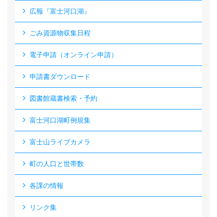
広報『富士河口湖』
ごみ資源物収集日程
電子申請（オンライン申請）
申請書ダウンロード
図書館蔵書検索・予約
富士河口湖町例規集
富士山ライブカメラ
町の人口と世帯数
各課の情報
リンク集