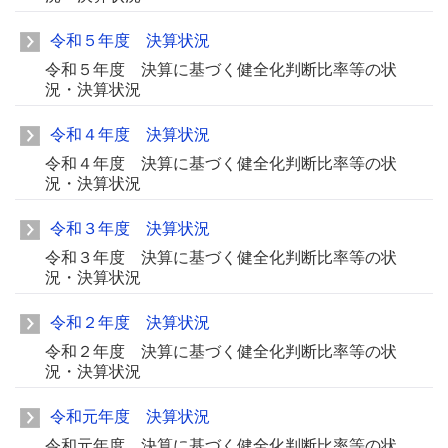
令和５年度 決算状況
令和５年度 決算に基づく健全化判断比率等の状
況・決算状況
令和４年度 決算状況
令和４年度 決算に基づく健全化判断比率等の状
況・決算状況
令和３年度 決算状況
令和３年度 決算に基づく健全化判断比率等の状
況・決算状況
令和２年度 決算状況
令和２年度 決算に基づく健全化判断比率等の状
況・決算状況
令和元年度 決算状況
令和元年度 決算に基づく健全化判断比率等の状