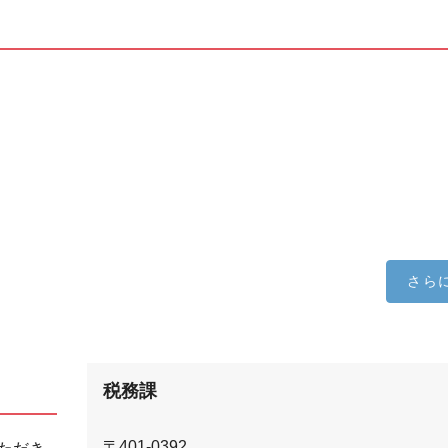
さら
税務課
〒401-0392