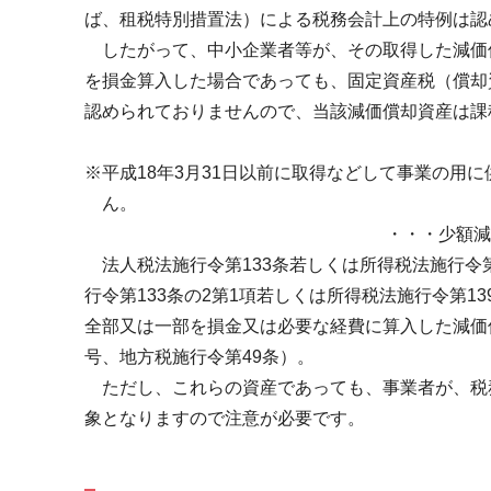
ば、租税特別措置法）による税務会計上の特例は認
したがって、中小企業者等が、その取得した減価
を損金算入した場合であっても、固定資産税（償却
認められておりませんので、当該減価償却資産は課
※平成
18
年
3
月
31
日以前に取得などして事業の用に
ん。
・・・少額減
法人税法施行令第133条若しくは所得税法施行令
行令第133条の2第1項若しくは所得税法施行令第
全部又は一部を損金又は必要な経費に算入した減価
号、地方税施行令第49条）。
ただし、これらの資産であっても、事業者が、税
象となりますので注意が必要です。