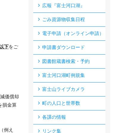
広報『富士河口湖』
ごみ資源物収集日程
電子申請（オンライン申請）
以下
をご
申請書ダウンロード
図書館蔵書検索・予約
富士河口湖町例規集
富士山ライブカメラ
減価償却
町の人口と世帯数
を損金算
各課の情報
（例え
リンク集