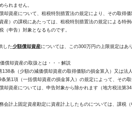
められません。
償却資産について、租税特別措置法の規定により、その取得価
資産）の課税にあたっては、租税特別措置法の規定による特例
税（申告）対象となるものです。
供した
少額償却資産
については、この
300
万円の上限規定はあ
価償却資産の取扱とは・・・解説
第138条（少額の減価償却資産の取得価額の損金算入）又は法
139条第1項（一括償却資産の損金算入）の規定によって、その
償却資産については、申告対象から除かれます（地方税法第34
務会計上固定資産勘定に資産計上したものについては、課税（