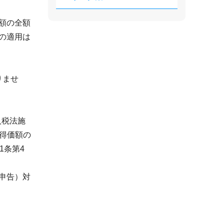
額の全額
の適用は
りませ
人税法施
取得価額の
1条第4
申告）対