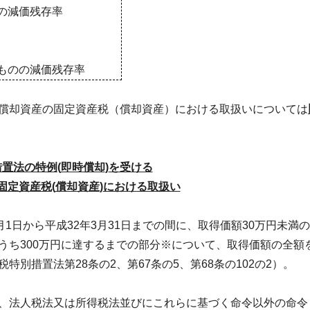
の減価残存率
ものの減価残存率
償却資産の固定資産税（償却資産）における取扱いについては
措置法の特例
(
即時償却
)
を受ける
固定資産税
(
償却資産
)
における取扱い
月
1
日から平成3
2
年
3
月
31
日までの間に、取得価額
30
万円未満の
うち
300
万円に達するまでの部分※について、取得価額の全額
税特別措置法第
28
条の
2
、第
67
条の
5
、第
68
条の
102
の
2
）。
、法人税法又は所得税法並びにこれらに基づく命令以外の命令