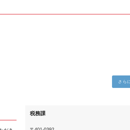
さら
税務課
〒401-0392