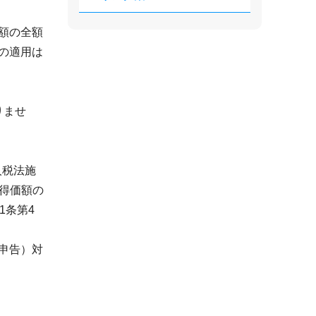
額の全額
の適用は
りませ
人税法施
取得価額の
1条第4
申告）対