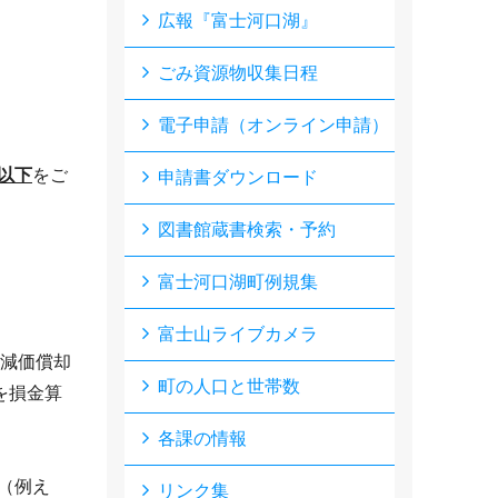
広報『富士河口湖』
ごみ資源物収集日程
電子申請（オンライン申請）
以下
をご
申請書ダウンロード
図書館蔵書検索・予約
富士河口湖町例規集
富士山ライブカメラ
減価償却
町の人口と世帯数
を損金算
各課の情報
（例え
リンク集