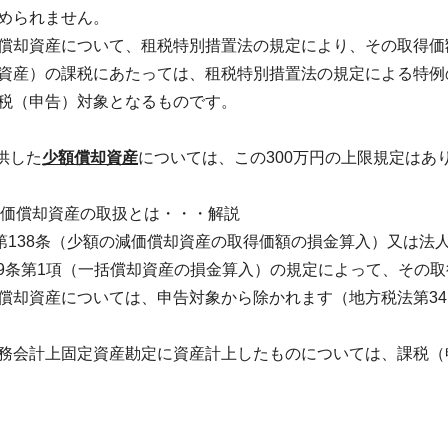
められません。
償却資産について、租税特別措置法の規定により、その取得価
資産）の課税にあたっては、租税特別措置法の規定による特例
税（申告）対象となるものです。
供した
少額償却資産
については、この
300
万円の上限規定はあ
価償却資産の取扱とは・・・解説
第138条（少額の減価償却資産の取得価額の損金算入）又は法
139条第1項（一括償却資産の損金算入）の規定によって、その
償却資産については、申告対象から除かれます（地方税法第34
務会計上固定資産勘定に資産計上したものについては、課税（