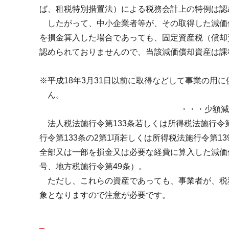
ば、租税特別措置法）による税務会計上の特例は認
したがって、中小企業者等が、その取得した減価
を損金算入した場合であっても、固定資産税（償却
認められておりませんので、当該減価償却資産は課
※平成
18
年
3
月
31
日以前に取得などして事業の用に
ん。
・・・少額減
法人税法施行令第133条若しくは所得税法施行令
行令第133条の2第1項若しくは所得税法施行令第
全部又は一部を損金又は必要な経費に算入した減価
号、地方税施行令第49条）。
ただし、これらの資産であっても、事業者が、税
象となりますので注意が必要です。