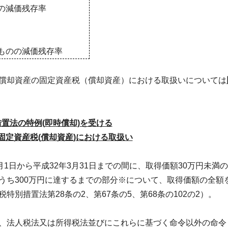
の減価残存率
ものの減価残存率
償却資産の固定資産税（償却資産）における取扱いについては
措置法の特例
(
即時償却
)
を受ける
固定資産税
(
償却資産
)
における取扱い
月
1
日から平成3
2
年
3
月
31
日までの間に、取得価額
30
万円未満の
うち
300
万円に達するまでの部分※について、取得価額の全額
税特別措置法第
28
条の
2
、第
67
条の
5
、第
68
条の
102
の
2
）。
、法人税法又は所得税法並びにこれらに基づく命令以外の命令