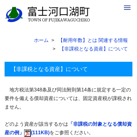
Togg
navig
ホーム
【耐用年数】とは 関連する情報
【非課税となる資産】について
【非課税となる資産】について
地方税法第
348
条及び同法附則第
14
条に規定する一定の
要件を備える償却資産については、固定資産税が課税され
ません。
どのよう資産が該当するかは
「非課税の対象となる償却資
産の例」
(111KB)
をご参照ください。