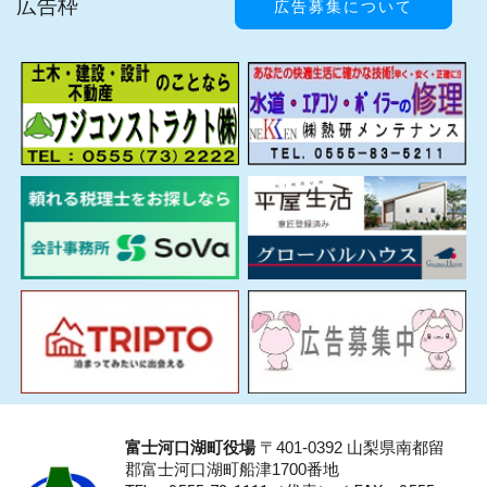
広告枠
広告募集について
富士河口湖町役場
〒401-0392 山梨県南都留
郡富士河口湖町船津1700番地