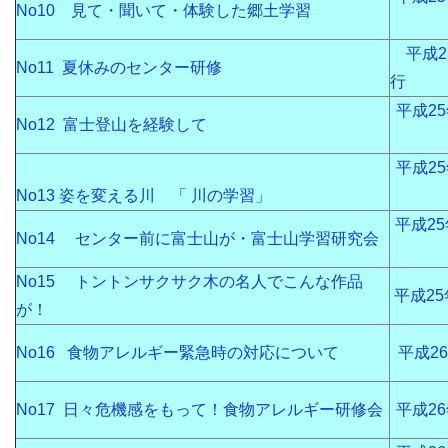
No10 見て・聞いて・体験した郷土学習
平成2
No11 夏休みのセンター研修
行
平成2
No12 富士登山を経験して
平成2
No13 姿を変える川 「 川の学習」
平成2
No14 センター前に富士山が・富士山学習研究会
No15 トントンサクサク木の名人でこんな作品
平成25
が！
No16 食物アレルギー緊急時の対応について
平成2
No17 日々危機感をもって！食物アレルギー研修会
平成2