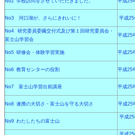
No2 学校訪問をさせていただきました。
平成25
No3 河口湖が、さらにきれいに！
平成2
No4 研究委員委嘱交付式及び第１回研究委員会・
平成25
富士山学習会
No5 研修会・体験学習実施
平成25
No6 教育センターの役割
平成25
No7 富士山学習出前講座
平成25
No8 連携の大切さ・富士山を守る大切さ
平成25
平成2
No9 わたしたちの富士山
平成2