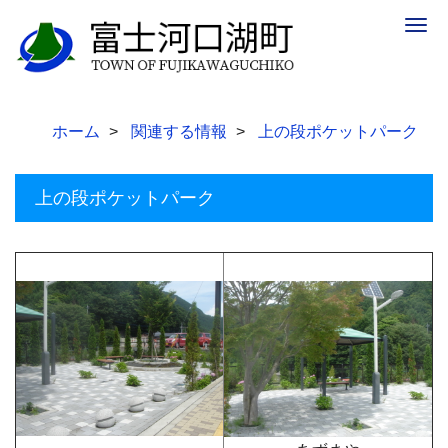
Togg
navig
ホーム
関連する情報
上の段ポケットパーク
上の段ポケットパーク