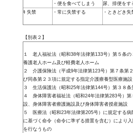
・便を食べてしまう
尿、排便をす
ｷ 失禁
・常に失禁する
・ときどき失
【別表２】
１ 老人福祉法（昭和38年法律第133号）第５条
養護老人ホーム及び軽費老人ホーム
２ 介護保険法（平成9年法律第123号）第７条第
び同条第２３項に規定する指定介護療養型医療施設
３ 生活保護法（昭和25年法律第144号）第３８
４ 身体障害者福祉法（昭和24年法律第283号）
設、身体障害者療護施設及び身体障害者授産施設
５ 医療法（昭和23年法律第205号）に規定する
に基づく命令（命令に準ずる措置を含む）により入
を行なうもの