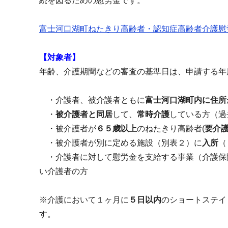
続を図るための慰労金です。
富士河口湖町ねたきり高齢者・認知症高齢者介護
【対象者】
年齢、介護期間などの審査の基準日は、申請する年
・
介護者、被介護者ともに
富士河口湖町内に住所
・
被介護者と同居
して、
常時介護
している方（過
・
被介護者が
６５歳以上
のねたきり高齢者
(
要介
・
被介護者が別に定める施設（別表２）に
入所
（
・介護者に対して慰労金を支給する事業（介護保
い介護者の方
※介護において１ヶ月に
５日以内
のショートステイ
す。