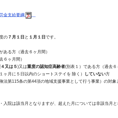
慰労金支給要綱
度の
７月１日
と
１月１日
です。
がある方（過去６ヶ月間）
去６ヶ月間）
護４又は５
)又は
重度の認知症高齢者
(別表１）である方（過去６
１ヶ月に５日以内のショートステイを 除く）
していない
方
険法第
115条の第44項の地域支援事業として行う事業）の対象
・入院は該当月となりますが、超えた月については非該当月と