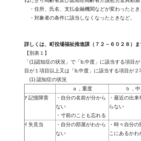
ねたきり高齢者及び認知症高齢者介護慰労金異動
・住所、氏名、支払金融機関などが変わったとき
・対象者の条件に該当しなくなったときなど。
詳しくは、町役場福祉推進課（７２－６０２８）ま
【別表１】
「(1)認知症の状況」で「b,中度」に該当する項目
目が１項目以上又は「b,中度」に該当する項目が２
(1) 認知症の状況
ａ，重度
ｂ，中
ｱ 記憶障害
・自分の名前が分から
・最近の出来
ない
らない
・寸前のことも忘れる
ｲ 失見当
・自分の部屋がわから
・時々自分の
ない
こにあるかわ