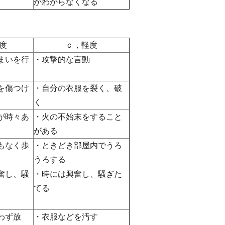
かわからなくなる
度
ｃ，軽度
まいを行
・攻撃的な言動
を傷つけ
・自分の衣服を裂く、破
く
が時々あ
・火の不始末をすること
がある
もなく歩
・ときどき部屋内でうろ
うろする
奮し、騒
・時には興奮し、騒ぎた
てる
わず放
・衣服などを汚す