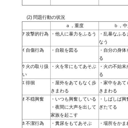
(2) 問題行動の状況
ａ，重度
ｂ，中
ｱ 攻撃的行為
・他人に暴力をふるう
・乱暴なふる
なう
ｲ 自傷行為
・自殺を図る
・自分の身体
る
ｳ 火の取り扱
・火を常にもてあそぶ
・火の不始末
い
る
ｴ 徘徊
・屋外をあてもなく歩
・家中をあて
きまわる
きまわる
ｵ 不穏興奮
・いつも興奮している
・しばしば興
・夜間に大声を出して
ぎたてる
家族を起こす
ｶ 不潔行為
・糞尿をもてあそぶ
・場所をかま