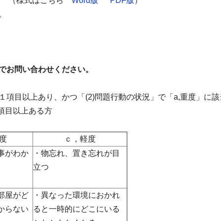
届 （様式はこちら
Word版
PDF版
）
。
でお問い合わせください。
が１項目以上あり、かつ「(2)問題行動の状況」で「a,重度」に
項目以上ある方
度
ｃ，軽度
事がわか
・物忘れ、置き忘れが目
立つ
部屋がど
・異なった環境におかれ
からない
ると一時的にどこにいる