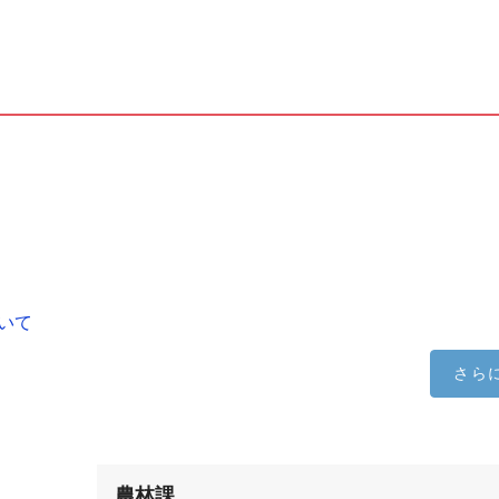
いて
さら
農林課