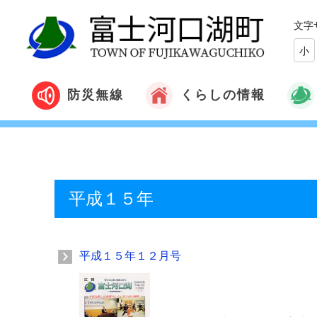
文字
小
くらしの情報
防災無線
平成１５年
平成１５年１２月号