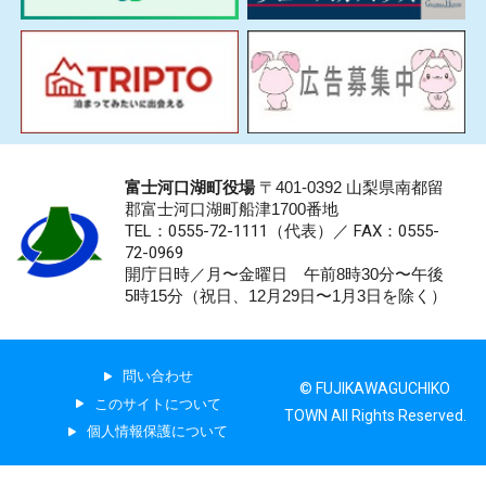
富士河口湖町役場
〒401-0392 山梨県南都留
郡富士河口湖町船津1700番地
TEL：0555-72-1111
（代表）／
FAX：0555-
72-0969
開庁日時／月〜金曜日 午前8時30分〜午後
5時15分（祝日、12月29日〜1月3日を除く）
問い合わせ
© FUJIKAWAGUCHIKO
このサイトについて
TOWN All Rights Reserved.
個人情報保護について