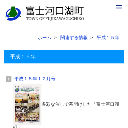
Togg
navig
ホーム
関連する情報
平成１５年
平成１５年
平成１５年１２月号
多彩な催しで幕開けした「富士河口湖
町」