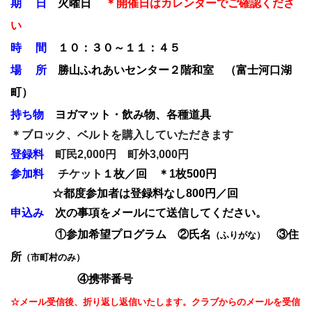
期 日
火曜日
＊開催日はカレンダーでご確認くださ
い
時 間
１０：３０～１１：４５
場 所
勝山ふれあいセンター２階和室 （富士河口湖
町）
持ち物
ヨガマット・飲み物、各種道具
＊ブロック
、ベルトを購入していただきます
登録料
町民2,000円 町外3,000円
参加料
チケット
１枚／回 ＊1枚500円
☆都度参加者は登録料なし800円／回
申込み
次の事項をメールにて送信してください。
①参加希望プログラム ②氏名
③住
（ふりがな）
所
（市町村のみ）
④携帯番号
☆メール受信後、折り返し返信いたします。クラブからのメールを受信