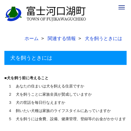
Togg
navig
ホーム
関連する情報
犬を飼うときには
犬を飼うときには
■犬を飼う前に考えること
１ あなたの住まいは犬を飼える住居ですか
２ 犬を飼うことに家族全員が賛成していますか
３ 犬の世話を毎日行なえますか
４ 飼いたい犬種は家族のライフスタイルにあっていますか
５ 犬を飼うには食費、設備、健康管理、登録等のお金がかかります