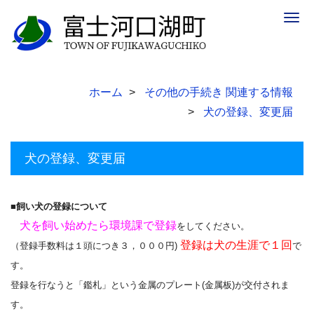
Togg
navig
ホーム
その他の手続き 関連する情報
犬の登録、変更届
犬の登録、変更届
■飼い犬の登録について
犬を飼い始めたら環境課で登録
をしてください。
登録は犬の生涯で１回
（登録手数料は１頭につき３，０００円)
で
す。
登録を行なうと「鑑札」という金属のプレート(金属板)が交付されま
す。