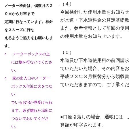
（４）
.
メーター検針は、偶数月の２
今回検針した使用水量をお知ら
０日から月末まで
が水道・下水道料金の算定基礎
定期に行なっています。検針
また、参考情報として前回の使
をスムーズに行な
の使用水量をお知らせいます。
えるようご協力をお願いしま
す。
（５）
○
メーターボックスの上
水道及び下水道使用料の前回請
には物を行ないでくださ
ていただいた場合、その内容を
い。
平成２３年３月振替分から領収
○
家の出入口やメーター
ていただきますので、ご了承く
ボックス付近に犬をつな
い
でいるお宅が見受けられ
ます。必ず離れた場所に
●
口座引落しの場合、通帳には 
つないでおいてくださ
算額が印字されます。
い。