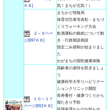
ＫＢ]
気！まちが元気！）
まちかど情報局
体育功労者等表彰・まちづ
くりウォーキング大会
２～９ペー
飲酒運転の根絶について動
ジ[997ＫＢ]
き・行政相談相談
指定ごみ袋制が始まりまし
た
わがまちの国民健康保険
高齢者の虐待を防ぎましょ
う
健康科学大学リハビリテー
ションクリニック開院
長寿番付・健康づくりから
１０～１７
寝たきり予防
ページ[902ＫＢ]
役場各課からのお知らせ