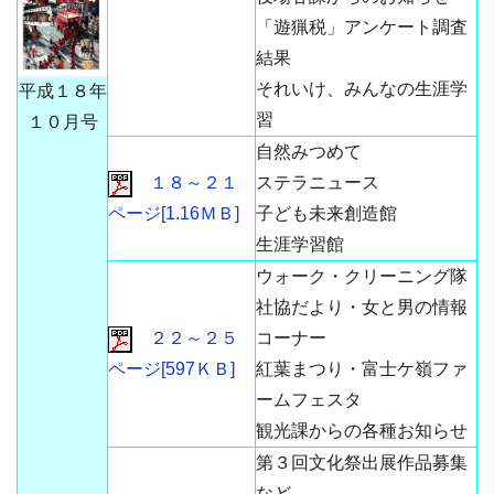
「遊猟税」アンケート調査
結果
それいけ、みんなの生涯学
平成１８年
習
１０月号
自然みつめて
１８～２１
ステラニュース
ページ[1.16ＭＢ]
子ども未来創造館
生涯学習館
ウォーク・クリーニング隊
社協だより・女と男の情報
２２～２５
コーナー
ページ[597ＫＢ]
紅葉まつり・富士ケ嶺ファ
ームフェスタ
観光課からの各種お知らせ
第３回文化祭出展作品募集
など