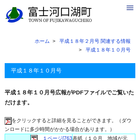
Togg
navig
ホーム
平成１８年２月号 関連する情報
平成１８年１０月号
平成１８年１０月号
平成１８年１０月号広報がPDFファイルでご覧いた
だけます。
をクリックすると詳細を見ることができます。（ダウ
ンロードに多少時間がかかる場合があります。）
１ページ[763
表紙（１０月 地域が元