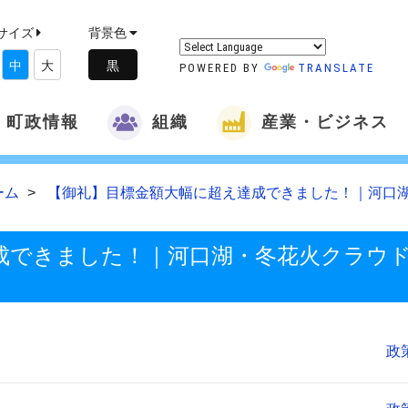
サイズ
背景色
中
大
POWERED BY
TRANSLATE
町政情報
組織
産業・ビジネス
ーム
【御礼】目標金額大幅に超え達成できました！｜河口
成できました！｜河口湖・冬花火クラウ
政