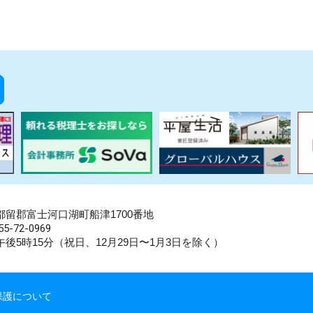
県南都留郡富士河口湖町船津1700番地
5-72-0969
後5時15分（祝日、12月29日〜1月3日を除く）
保護について