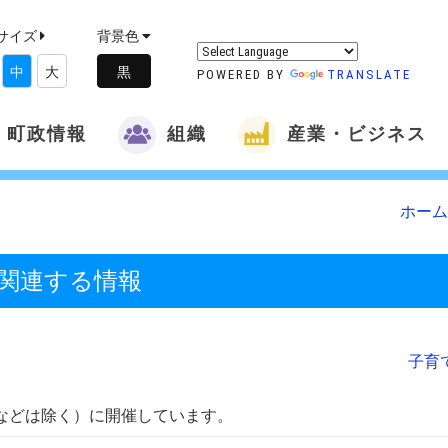
サイズ
背景色
中
大
POWERED BY
TRANSLATE
町政情報
組織
産業・ビジネス
ホーム
 関連する情報
子育
などは除く）に開催しています。