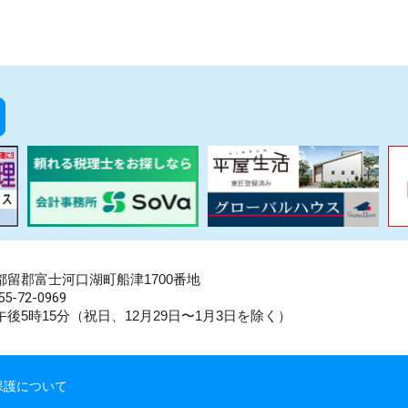
県南都留郡富士河口湖町船津1700番地
5-72-0969
後5時15分（祝日、12月29日〜1月3日を除く）
保護について