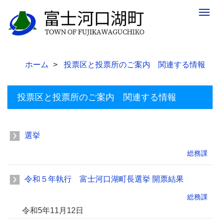
Togg
navig
ホーム
投票区と投票所のご案内 関連する情報
投票区と投票所のご案内 関連する情報
選挙
総務課
令和５年執行 富士河口湖町長選挙 開票結果
総務課
令和5年11月12日