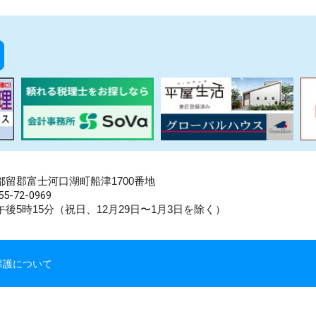
県南都留郡富士河口湖町船津1700番地
5-72-0969
後5時15分（祝日、12月29日〜1月3日を除く）
保護について