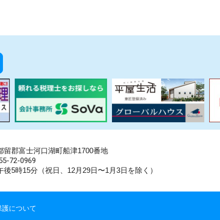
県南都留郡富士河口湖町船津1700番地
5-72-0969
後5時15分（祝日、12月29日〜1月3日を除く）
保護について