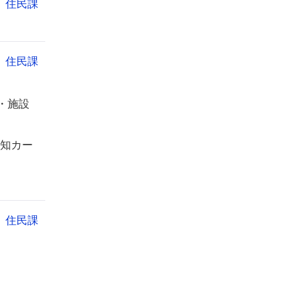
住民課
住民課
・施設
知カー
住民課