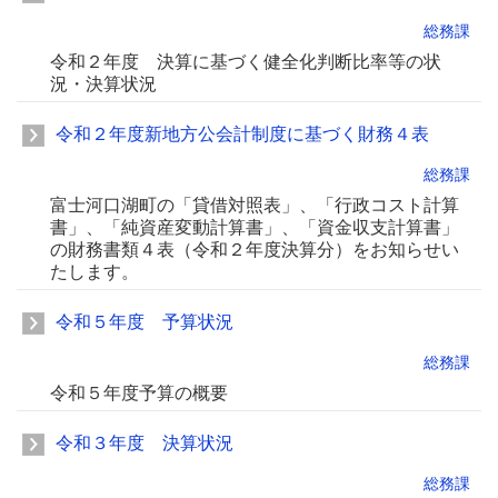
総務課
令和２年度 決算に基づく健全化判断比率等の状
況・決算状況
令和２年度新地方公会計制度に基づく財務４表
総務課
富士河口湖町の「貸借対照表」、「行政コスト計算
書」、「純資産変動計算書」、「資金収支計算書」
の財務書類４表（令和２年度決算分）をお知らせい
たします。
令和５年度 予算状況
総務課
令和５年度予算の概要
令和３年度 決算状況
総務課