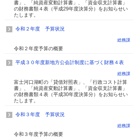
書」、「純資産変動計算書」、「資金収支計算書」
の財務書類４表（平成29年度決算分）をお知らせい
たします。
令和２年度 予算状況
総務課
令和２年度予算の概要
平成３０年度新地方公会計制度に基づく財務４表
総務課
富士河口湖町の「貸借対照表」、「行政コスト計算
書」、「純資産変動計算書」、「資金収支計算書」
の財務書類４表（平成30年度決算分）をお知らせい
たします。
令和３年度 予算状況
総務課
令和３年度予算の概要