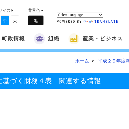
サイズ
背景色
中
大
POWERED BY
TRANSLATE
町政情報
組織
産業・ビジネス
ホーム
平成２９年度
に基づく財務４表 関連する情報