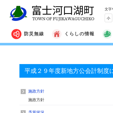
文字
小
くらしの情報
防災無線
平成２９年度新地方公会計制度
施政方針
施政方針
予算状況