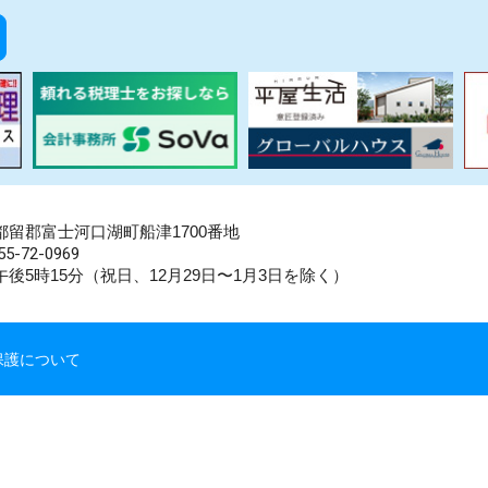
県南都留郡富士河口湖町船津1700番地
5-72-0969
後5時15分（祝日、12月29日〜1月3日を除く）
保護について