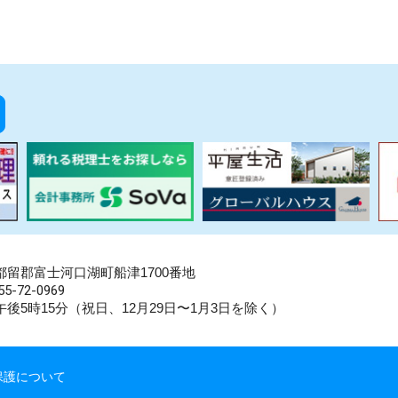
県南都留郡富士河口湖町船津1700番地
5-72-0969
後5時15分（祝日、12月29日〜1月3日を除く）
保護について