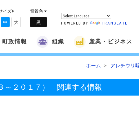
サイズ
背景色
中
大
POWERED BY
TRANSLATE
町政情報
組織
産業・ビジネス
ホーム
アレチウリ
３～２０１７） 関連する情報