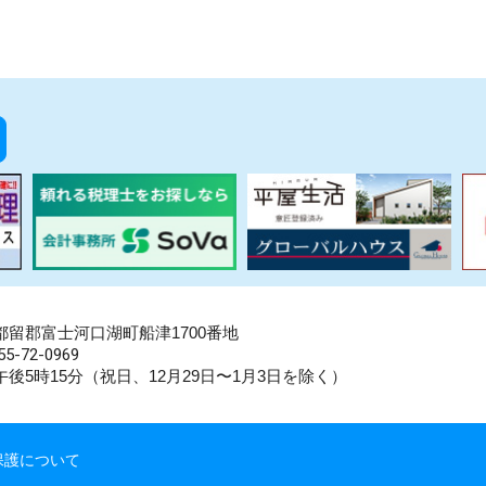
県南都留郡富士河口湖町船津1700番地
5-72-0969
後5時15分（祝日、12月29日〜1月3日を除く）
保護について