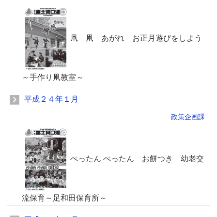
凧 凧 あがれ お正月遊びをしよう
～手作り凧教室～
平成２４年１月
政策企画課
ぺったん ぺったん お餅つき 幼老交
流保育～足和田保育所～