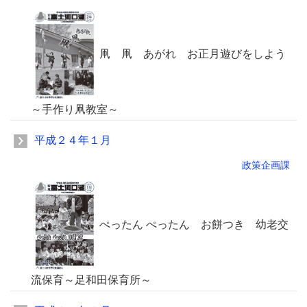
凧 凧 あがれ お正月遊びをしよう
～手作り凧教室～
平成２４年１月
政策企画課
ぺったん ぺったん お餅つき 幼老交
流保育～足和田保育所～