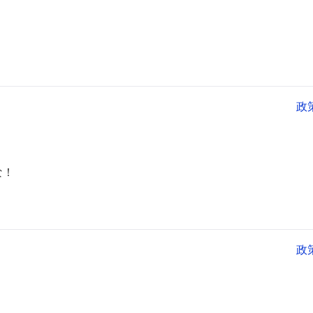
政
な！
政