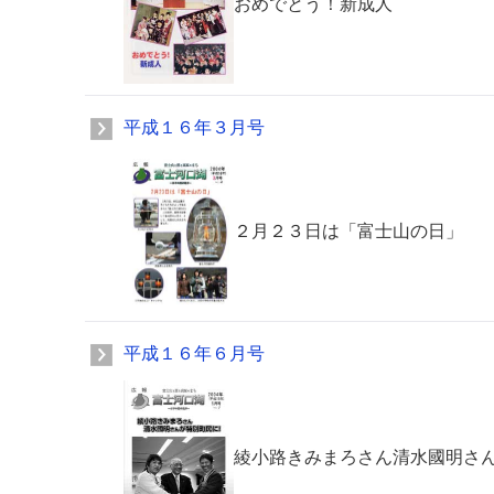
おめでとう！新成人
平成１６年３月号
２月２３日は「富士山の日」
平成１６年６月号
綾小路きみまろさん清水國明さ