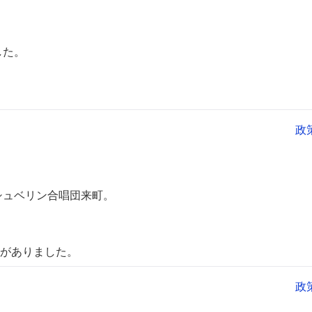
した。
政
シュベリン合唱団来町。
りました。
政