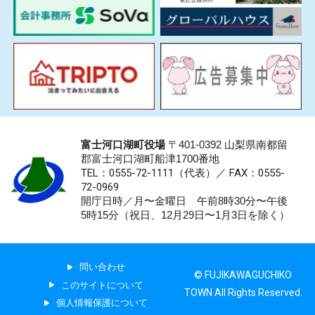
富士河口湖町役場
〒401-0392 山梨県南都留
郡富士河口湖町船津1700番地
TEL：0555-72-1111
（代表）／
FAX：0555-
72-0969
開庁日時／月〜金曜日 午前8時30分〜午後
5時15分（祝日、12月29日〜1月3日を除く）
問い合わせ
© FUJIKAWAGUCHIKO
このサイトについて
TOWN All Rights Reserved.
個人情報保護について