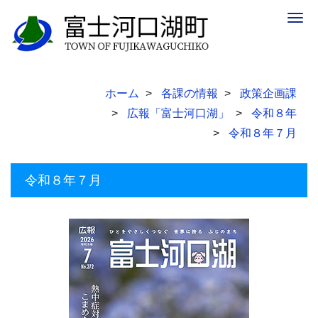
Togg
navig
ホーム
各課の情報
政策企画課
広報「富士河口湖」
令和８年
令和８年７月
令和８年７月