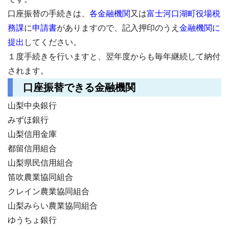
口座振替の手続きは、
各金融機関
又は
富士河口湖町役場税
務課
に
申請書
がありますので、記入押印のうえ
金融機関に
提出
してください。
１度手続きを行いますと、翌年度からも毎年継続して納付
されます。
口座振替できる金融機関
山梨中央銀行
みずほ銀行
山梨信用金庫
都留信用組合
山梨県民信用組合
笛吹農業協同組合
クレイン農業協同組合
山梨みらい農業協同組合
ゆうちょ銀行