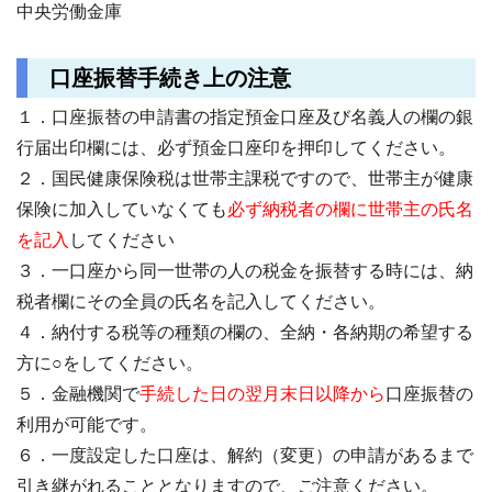
中央労働金庫
口座振替手続き上の注意
１．口座振替の申請書の指定預金口座及び名義人の欄の銀
行届出印欄には、必ず預金口座印を押印してください。
２．国民健康保険税は世帯主課税ですので、世帯主が健康
保険に加入していなくても
必ず納税者の欄に世帯主の氏名
を記入
してください
３．一口座から同一世帯の人の税金を振替する時には、納
税者欄にその全員の氏名を記入してください。
４．納付する税等の種類の欄の、全納・各納期の希望する
方に○をしてください。
５．金融機関で
手続した日の翌月末日以降から
口座振替の
利用が可能です。
６．一度設定した口座は、解約（変更）の申請があるまで
引き継がれることとなりますので、ご注意ください。