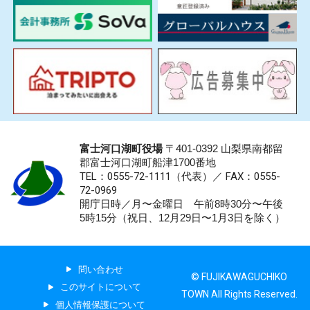
富士河口湖町役場
〒401-0392 山梨県南都留
郡富士河口湖町船津1700番地
TEL：0555-72-1111
（代表）／
FAX：0555-
72-0969
開庁日時／月〜金曜日 午前8時30分〜午後
5時15分（祝日、12月29日〜1月3日を除く）
問い合わせ
© FUJIKAWAGUCHIKO
このサイトについて
TOWN All Rights Reserved.
個人情報保護について